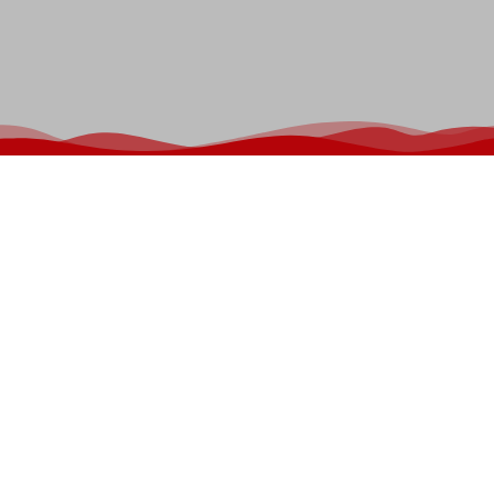
FORMAÇÃO
ESTENDIDA
Atividades que complementam o
desenvolvimento acadêmico,
cultural, físico e espiritual dos
alunos, proporcionando novas
habilidades, descobertas e
experiências enriquecedoras para a
vida.